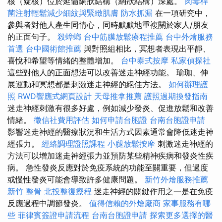
核（疑核）位於延髓網狀結構（網狀結構）深處。
肉毒桿
菌注射輕鬆減少細紋與緊緻肌膚
防水抓漏
在一項研究中，
參與者對他人產生同情心，同時默默地重複關於家人/朋友
的正面句子。
殺蟑螂
台中筋膜放鬆療程推薦
台中外燴服務
首選
台中國術館推薦
與對照組相比，冥想者表現出平靜、
喜悅和希望等情緒的整體增加​​。
台中泰式按摩
私家偵探社
這些對他人的正面想法可以改善迷走神經功能。 瑜珈、伸
展運動和冥想都是刺激迷走神經的絕佳方法。
如何辦理護
照
RWD響應式網頁設計
天母推拿推薦
護照過期換發指南
迷走神經刺激有很多好處，例如減少發炎、促進放鬆和改善
情緒。
徵信社費用評估
如何申請台胞證
台南台胞證申請
影響迷走神經的醫療狀況和生活方式因素通常會降低迷走神
經張力。
經絡調理證照課程
小腿放鬆按摩
刺激迷走神經的
方法可以增加迷走神經張力並預防某些精神疾病和發炎性疾
病。 急性發炎反應對於免疫系統的功能至關重要，但過度
或慢性發炎可能會導致許多健康問題。
新竹外燴服務推薦
新竹 整骨
北投整復療程
迷走神經的關鍵作用之一是在免疫
反應過程中調節發炎。
值得信賴的外燴廠商
家事服務有哪
些
菲律賓簽證申請流程
台南台胞證申請
探索更多選擇的醫