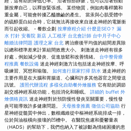
經，這有助於降低心率。 沿著頸部靜脈，也可以沿著頸動
脈按摩自己，以釋放緊張感。 某些物質，例如肉毒桿菌和
重金屬，可能會幹擾乙醯膽鹼的產生。 當汞與心肌受體中
的硫醇蛋白結合時，它就無法再接收來自迷走神經的電脈衝
而引起收縮。 - 餐飲企劃
按摩療程介紹
什麼是SEO？
漏
水 打針
安養院 新店
人工植牙
台北會計師
台中月子中心
離婚法律問題
護理之家 台北
將治療後平均值的組間差異除
以總和標準差來計算組間效應大小。 刺激迷走神經有很多
好處，例如減少發炎、促進放鬆和改善情緒。
台中整骨療
程推薦
餐飲設備
迷走神經刺激方法包括迷走神經按摩、呼
吸練習、冥想和瑜珈。
如何進行居家打掃
防水
迷走神經的
主要作用是在大腦和胃腸道、心臟和許多其他器官之間發送
訊號。
護照代辦流程
多樣化自助餐外燴服務
它有助於調節
副交感神經系統功能，包括消化和睡眠。
詳細的 buffet 外
燴價格資訊
迷走神經對於預防慢性發炎至關重要，慢性發
炎可能導致許多健康問題。
天母推拿推薦
徵信公司協助
行
星神經從髓質中伸出，數根纖維從中樞神經系統排成一排，
位於與油核橫向接壤的凹槽中。 在醫院焦慮和憂鬱量表
（HADS）的幫助下，我們也納入了被診斷為情緒困擾的患