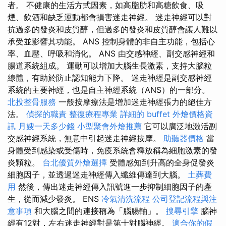
者。 不健康的生活方式因素，如高脂肪和高糖飲食、吸
煙、飲酒和缺乏運動都會損害迷走神經。 迷走神經可以對
抗過多的發炎和皮質醇，但過多的發炎和皮質醇會讓人難以
承受並影響其功能。 ANS 控制身體的非自主功能，包括心
率、血壓、呼吸和消化。 ANS 由交感神經、副交感神經和
腸道系統組成。 運動可以增加大腦生長激素，支持大腦粒
線體，有助於防止認知能力下降。 迷走神經是副交感神經
系統的主要神經，也是自主神經系統（ANS）的一部分。
北投整骨服務
一般按摩療法是增加迷走神經張力的絕佳方
法。
偵探的職責
整復療程專業
詳細的 buffet 外燴價格資
訊
月嫂一天多少錢
小型聚會外燴推薦
它可以廣泛地激活副
交感神經系統，無意中引起迷走神經按摩。
助聽器價格
當
身體受到感染或受傷時，免疫系統會釋放稱為細胞激素的發
炎顆粒。
台北優質外燴選擇
受體感知到升高的全身促發炎
細胞因子，並透過迷走神經傳入纖維傳達到大腦。
土葬費
用
然後，傳出迷走神經傳入訊號進一步抑制細胞因子的產
生，從而減少發炎。 ENS
冷氣清洗流程
公司登記流程與注
意事項
和大腦之間的連接稱為「腦腸軸」。
搜尋引擎
腦神
經有12對，左右迷走神經對是第十對腦神經。
適合你的假