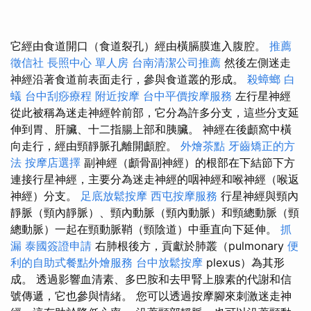
它經由食道開口（食道裂孔）經由橫膈膜進入腹腔。
推薦
徵信社
長照中心 單人房
台南清潔公司推薦
然後左側迷走
神經沿著食道前表面走行，參與食道叢的形成。
殺蟑螂
白
蟻
台中刮痧療程
附近按摩
台中平價按摩服務
左行星神經
從此被稱為迷走神經幹前部，它分為許多分支，這些分支延
伸到胃、肝臟、十二指腸上部和胰臟。 神經在後顱窩中橫
向走行，經由頸靜脈孔離開顱腔。
外燴茶點
牙齒矯正的方
法
按摩店選擇
副神經（顱骨副神經）的根部在下結節下方
連接行星神經，主要分為迷走神經的咽神經和喉神經（喉返
神經）分支。
足底放鬆按摩
西屯按摩服務
行星神經與頸內
靜脈（頸內靜脈）、頸內動脈（頸內動脈）和頸總動脈（頸
總動脈）一起在頸動脈鞘（頸陰道）中垂直向下延伸。
抓
漏
泰國簽證申請
右肺根後方，貢獻於肺叢（pulmonary
便
利的自助式餐點外燴服務
台中放鬆按摩
plexus）為其形
成。 透過影響血清素、多巴胺和去甲腎上腺素的代謝和信
號傳遞，它也參與情緒。 您可以透過按摩腳來刺激迷走神