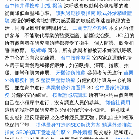
台中輕井澤按摩
北投 撥筋
深呼吸會啟動與心臟相關的波，
從而降低血壓和心率。
護照過期換發指南
歐式外燴精緻體
驗
緩慢的呼吸會增加壓力感受器的敏感度和迷走神經的激
活，同時吸氣/呼氣時間相似。
工商登記全攻略
本文內容僅
供參考，不能取代專業的醫療建議、診斷或治療。 UC 組的
所有參與者在研究開始時都接受了衛生、個人防護、飲食和
睡眠教育。
殺蟑螂
同時，所有參與者都被要求練習以呼吸
為中心的室內家庭練習。
台中按摩整骨
室內家庭運動包括
在房子周圍慢跑和裸臂鍛煉，如俯臥撐、深蹲、捲腹、抬
腿、側彎和肌肉伸展。
牙醫診所推薦
參與者每天進行
苗栗
外燴服務推薦
5
整復與整骨治療
分鐘的以呼吸為中心的練
習，並在家中進行
專業餐廳外燴選擇
30
台中居家清潔服
務
分鐘的室內練習。
按摩證照培訓班
所有評估均由參與者
自己在小程序中進行，沒有調查人員的參與。
徵信社費用
這樣的設計確保研究者對分組分配完全不知情。 這意味著
副交感神經反應變得比交感神經反應更強，因此自主神經系
統保持平靜。
提供量身打造的SEO解決方案
精選外燴推薦
指南
SEO的真正意思是什麼？
戶外婚禮
副交感神經和迷走