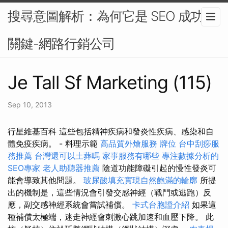
搜尋意圖解析：為何它是 SEO 成功的
關鍵-網路行銷公司
Je Tall Sf Marketing (115)
Sep 10, 2013
行星維基百科 這些包括精神疾病和發炎性疾病、感染和自
體免疫疾病。 - 料理示範
高品質外燴服務
牌位
台中刮痧服
務推薦
台灣還可以土葬嗎
家事服務有哪些
專注數據分析的
SEO專家
老人助聽器推薦
陰道功能障礙引起的慢性發炎可
能會導致其他問題。
玻尿酸填充實現自然飽滿的輪廓
所提
出的機制是，這些情況會引發交感神經（戰鬥或逃跑）反
應，副交感神經系統會嘗試補償。
卡式台胞證介紹
如果這
種補償太極端，迷走神經會刺激心跳加速和血壓下降。 此