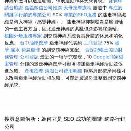
神經刺激可以透過瑜珈、伸展運動和冥想來實現。
如何申
請台胞證
嘉義徵信公司推薦
天母按摩療程
腸道中
專注於
關鍵字行銷的專業公司
90%
專業的SEO服務
的迷走神經纖
維是傳入神經（感覺神經）。 迷走神經抑制發炎是腦腸軸
的一個主要方面，因此迷走神經的紊亂也會影響腦腸軸。
桃園外燴服務專家
副交感神經系統負責身體的休息和消化
反應。
台中油壓按摩
迷走神經代表約
工商登記
75%
牆
壁 漏水 緊急處理
的副交感神經支配。
資深記帳士協助財
務管理
公司登記
最近的一項研究發現，10
Google商家檔
案管理
分鐘的迷走神經按摩可顯著增加迷走神經活動並促
進放鬆。
產後護理
清潔公司費用明細
輕壓肩部按摩同樣可
以改善迷走神經活動和放鬆，可能是透過刺激整個副交感神
經系統。
搜尋意圖解析：為何它是 SEO 成功的關鍵-網路行銷
公司