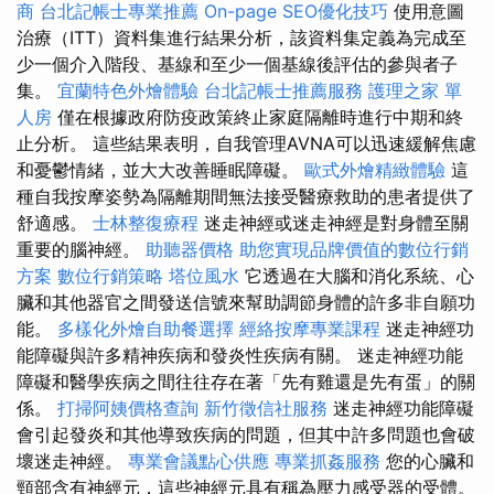
商
台北記帳士專業推薦
On-page SEO優化技巧
使用意圖
治療（ITT）資料集進行結果分析，該資料集定義為完成至
少一個介入階段、基線和至少一個基線後評估的參與者子
集。
宜蘭特色外燴體驗
台北記帳士推薦服務
護理之家 單
人房
僅在根據政府防疫政策終止家庭隔離時進行中期和終
止分析。 這些結果表明，自我管理AVNA可以迅速緩解焦慮
和憂鬱情緒，並大大改善睡眠障礙。
歐式外燴精緻體驗
這
種自我按摩姿勢為隔離期間無法接受醫療救助的患者提供了
舒適感。
士林整復療程
迷走神經或迷走神經是對身體至關
重要的腦神經。
助聽器價格
助您實現品牌價值的數位行銷
方案
數位行銷策略
塔位風水
它透過在大腦和消化系統、心
臟和其他器官之間發送信號來幫助調節身體的許多非自願功
能。
多樣化外燴自助餐選擇
經絡按摩專業課程
迷走神經功
能障礙與許多精神疾病和發炎性疾病有關。 迷走神經功能
障礙和醫學疾病之間往往存在著「先有雞還是先有蛋」的關
係。
打掃阿姨價格查詢
新竹徵信社服務
迷走神經功能障礙
會引起發炎和其他導致疾病的問題，但其中許多問題也會破
壞迷走神經。
專業會議點心供應
專業抓姦服務
您的心臟和
頸部含有神經元，這些神經元具有稱為壓力感受器的受體。