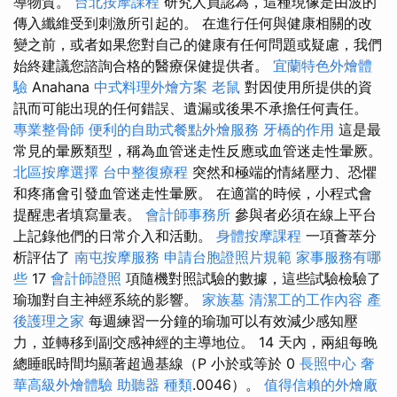
導物質。
台北按摩課程
研究人員認為，這種現像是由波的
傳入纖維受到刺激所引起的。 在進行任何與健康相關的改
變之前，或者如果您對自己的健康有任何問題或疑慮，我們
始終建議您諮詢合格的醫療保健提供者。
宜蘭特色外燴體
驗
Anahana
中式料理外燴方案
老鼠
對因使用所提供的資
訊而可能出現的任何錯誤、遺漏或後果不承擔任何責任。
專業整骨師
便利的自助式餐點外燴服務
牙橋的作用
這是最
常見的暈厥類型，稱為血管迷走性反應或血管迷走性暈厥。
北區按摩選擇
台中整復療程
突然和極端的情緒壓力、恐懼
和疼痛會引發血管迷走性暈厥。 在適當的時候，小程式會
提醒患者填寫量表。
會計師事務所
參與者必須在線上平台
上記錄他們的日常介入和活動。
身體按摩課程
一項薈萃分
析評估了
南屯按摩服務
申請台胞證照片規範
家事服務有哪
些
17
會計師證照
項隨機對照試驗的數據，這些試驗檢驗了
瑜珈對自主神經系統的影響。
家族墓
清潔工的工作內容
產
後護理之家
每週練習一分鐘的瑜珈可以有效減少感知壓
力，並轉移到副交感神經的主導地位。 14 天內，兩組每晚
總睡眠時間均顯著超過基線（P 小於或等於 0
長照中心
奢
華高級外燴體驗
助聽器 種類
.0046）。
值得信賴的外燴廠