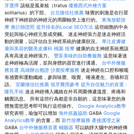
牙選擇
該核是孤束核（tratus
優雅西式外燴方案
solitarius）的下部。
台北徵信社推薦
味覺的刺激是在行星
神經下神經節的神經元的周圍軸突上進行的。
東海放鬆按
摩
會計師證照
提升排名的Local SEO方法
這些細胞的中央
突起與核心神經元形成突觸。 迷走神經張力是迷走神經活
動的測量，以評估自主神經系統的健康狀況。
專注皮膚健
康與美容的醫美皮膚科
桃園 按摩
健康的自主神經系統應該
具有高迷走神經張力。
豐富美味的自助餐服務
這意味著迷
走神經極為活躍，並與身體的器官進行溝通。
台中外燴服
務首選
高雄辦台胞證
沙鹿按摩服務
迷走神經在口腔和喉嚨
有感覺和運動纖維，參與味覺、嗅覺、唾液產生、吞嚥和言
語。
宜蘭徵信社推薦
假牙費用參考
提升自信魅力的首選：
隆乳手術
迷走神經傳入纖維在外耳周圍傳遞溫度、疼痛和
觸覺訊息。 所有這些行為都是非自願的，這意味著您的身
體無需您思考即可執行這些操作。
Google Analytics教學
研究表明，瑜伽可以增加
海外抓姦協助
GABA
Google
Analytics教學
的含量，而
新竹按摩服務
產後護理之家
GABA
台中外燴服務首選
輔聽器
可以鎮靜大腦中的神經傳