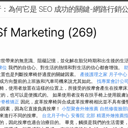
：為何它是 SEO 成功的關鍵-網路行銷
 Sf Marketing (269)
前世帶來的無意識、阻礙記憶，並化解在胎兒時期和出生後的生
牌位
我們的自信心、對生活的熱情和對生活的信心都會增強。
位置也是判斷按摩椅舒適度的關鍵因素。
產後護理之家 月子中心
或方向盤前的上班族和汽車司機來說尤其如此。
找專業會計公
椅，使用者放置在這樣的位置上，所接受的按摩會產生在按摩
的，也可以是便攜式的。 如果使用者沒有在扶手椅上使用親膚
中脊椎矯正
因此，皮革按摩椅與合成皮革按摩椅相比並不具有優
的因素，因為它直接負責按摩！
小型聚會外燴推薦
自然修復臉部
達來進行不同的按摩。
台北月子中心
安養院 北部
精選外燴推薦
的，因此按摩也適合治療目的。 畢竟，觸摸是我們的生活需要