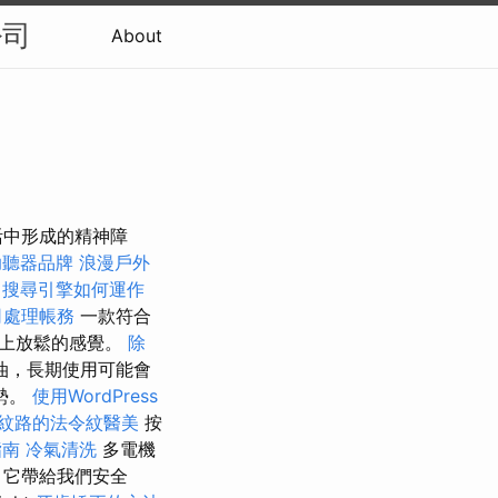
公司
About
活中形成的精神障
助聽器品牌
浪漫戶外
搜尋引擎如何運作
司處理帳務
一款符合
床上放鬆的感覺。
除
油，長期使用可能會
勢。
使用WordPress
紋路的法令紋醫美
按
指南
冷氣清洗
多電機
，它帶給我們安全