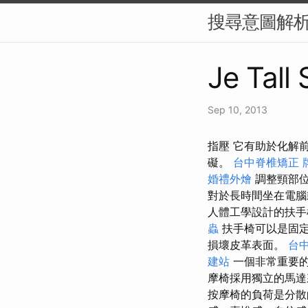
搜尋意圖解析
Je Tall
Sep 10, 2013
指壓 它有助於化解
礙。
台中脊椎矯正
婚禮外燴
調整頸部
對於長時間坐在電腦
人體工學設計的扶手
蟲
扶手椅可以是固定
損壞皮革表面。
台
建站
一個非常重要
摩椅採用獨立的馬
按摩椅的負荷是分散