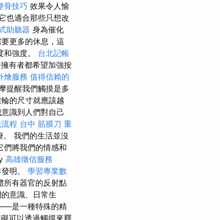
整骨技巧
效果令人愉
它也適合那些只想改
式助聽器
身為催化
需要更多的休息，這
度和強度。
台北記帳
椅擁有者都希望加強按
外燴服務
值得信賴的
摩提醒我們觸摸是多
滾輪的尺寸就應該越
我意識到人們對自己
洗流程
台中 筋膜刀
重
。 我們的生活並沒
它們將我們的情感和
y
高雄徵信服務
年發明。
學習專業數
體所有器官的反射點
們的意識、日常生
——是一種特殊的精
礙可以透過觸摸來釋