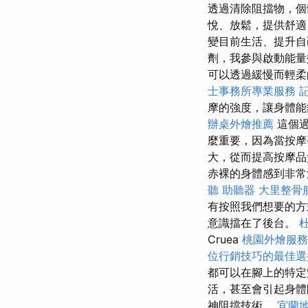
透過清除阻擋物，個
悅、放鬆，提供舒
變目前生活、提升
劑，我參與啟動能量
可以透過緩慢而輕
士事務所專業服務
摩的強度，讓身體
辦桌外燴推薦
這個過
麼重要，因為當按摩
大，從而提高按摩品
赤裸的身體感到非常
聽 助聽器
大里整骨
有按照我們想要的
意識擋在了後台。
Cruea
桃園外燴服務
位行銷技巧的最佳選
都可以在腳上的特定
活，甚至會引起身
神阻擋技術。
宜蘭