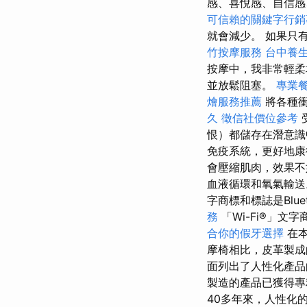
感、喜悅感、自信感、
可信賴的關鍵字行銷
就會減少。 如果只有一
竹按摩服務
台中養
按摩中，我非常輕柔
並放鬆阻塞。
專業
燴服務推薦
將各種衝
久
徵信社價位參考
恨）都儲存在潛意
免疫系統，更好地康
會壓縮肌肉，效果不
血液循環和氧氣輸送。
字商標和標誌是Blueto
務
「Wi-Fi®」文
合你的假牙選擇
在本
摩椅相比，皮革製成
面列出了人性化產品
製造的產品已獲得
40多年來，人性化