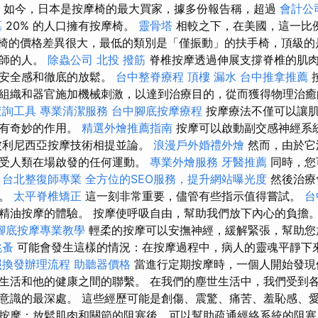
.com。 如今，日本是按摩椅的最大買家，據多份報告稱，超過
會計公
墓
20% 的人口擁有按摩椅。
靈骨塔
相較之下，在美國，這一比
椅的價格差異很大，最低的類別是「僅振動」的扶手椅，頂級的
摩師的人。
除蟲公司
北投 撥筋
脊椎按摩透過伸展支撐脊椎的肌
供安全感和徹底的放鬆。
台中整脊療程
頂樓 漏水
台中推拿推薦
組織和器官施加機械刺激，以達到治療目的，從而獲得物理治
查詢工具
專業清潔服務
台中腳底按摩療程
按摩療法不僅可以讓
也有奇妙的作用。
精選外燴推薦指南
按摩可以啟動副交感神經系
波利尼西亞按摩技術相提並論。
浪漫戶外婚禮外燴
然而，由於它
含受人類在場啟發的任何運動。
專業外燴服務
牙醫推薦
同時，您
。
台北整復師專業
全方位的SEO服務，提升網站曝光度
然後治療
泛。
太平脊椎矯正
這一刻非常重要，儘管有些指示值得嘗試。
台
精油按摩的體驗。 按摩使呼吸自由，幫助我們放下內心的負擔
腳底按摩專業教學
輕柔的按摩可以安撫神經，緩解緊張，幫助
跳蚤
可能會發生這樣的情況：在按摩過程中，病人的靈魂平靜下
照換發辦理流程
助聽器價格
當進行定期按摩時，一個人開始發現
生活和他的健康之間的聯繫。 在我們的塵世生活中，我們受到
意識的最深處。 這些經歷可能是創傷、震驚、痛苦、羞恥感、愛
按摩；放鬆肌肉和關節的阻塞後，可以幫助疏通經絡系統的阻塞