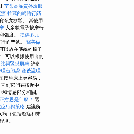
對
苗栗高品質外燴服
麼辦
推薦的網路行銷
的深度放鬆。 當使用
摩
大多數電子按摩椅
置和強度。
提供多元
運行的型號。
醫美做
可以放在傳統的椅子
點，可以根據使用者的
細紋與緊緻肌膚
許多
辦理台胞證
產後護理
在按摩床上更容易，
，直到它們在按摩中
神和情感部分相關。
真正意思是什麼？
透
數位行銷策略
建議所
疾病（包括癌症和末
程度。