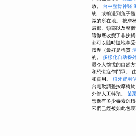
放。
台中整骨神醫
統，或輸送到兔子
識的所在地。 按摩
肩部、頸部以及整個
這徹底改變了非接
都可以隨時隨地享受
按摩（最好是棉質
的。
多樣化自助餐
最令人愉悅的自然
和恐慌症作鬥爭。 
和實用。
植牙費用
台電動調整按摩椅
外部人工幹預。
苗
想像有多少毒素沉積
它們已經被如此包裹