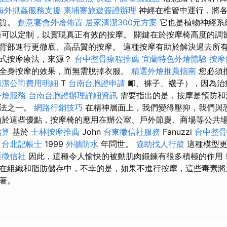
海外抓姦服務支援
柬埔寨旅遊簽證辦理
神經在椎管中運行，將各
髓質。
創意宴會外燴佈置
居家清潔300元方案
它也是植物神經系
椅可以定制，以實現真正有效的按摩。 關鍵在於按摩椅高度的調
背部進行更徹底、高品質的按摩。 這種按摩有助於解決過去所
觸式按摩療法，來源？
台中整骨療程推薦
宜蘭特色外燴體驗
按摩
全身按摩的效果，而無需脫掉衣服。
精選外燴推薦指南
您必須
清潔公司費用明細
T
台南台胞證申請
卹、褲子、襪子），因為治
外燴服務
台南台胞證辦理詳細資訊
需要指出的是，按摩是預防和
方法之一。
網路行銷技巧
在精神層面上，我們變得壓抑，我們與
由於這些優點，按摩椅的應用在辦公室、戶外節慶、商場等公共
估算
基於
士林按摩推薦
John
台東徵信社服務
Fanuzzi
台中整
於
台北記帳士
1999
外牆防水
年問世。
協助找人行蹤
這種模型更
栗徵信社
因此，這種令人愉快的被動肌肉鍛鍊有很多積極的作用
在組織和脂肪儲存中，不幸的是，如果不進行按摩，這些毒素將
著。