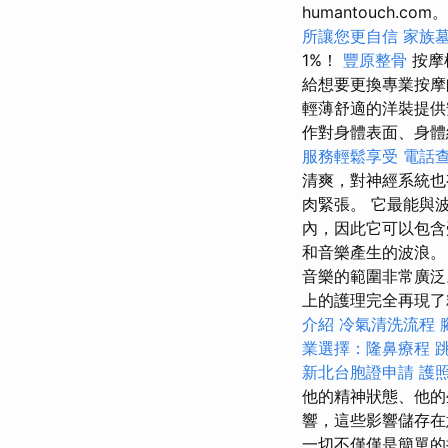
humantouch
所讓您更自信
家族
1%！
豐原整骨
按摩
給想要更換專業按
輕薄舒適的洋裝提
作對身體表面、身體
服務輕鬆享受
電話
清爽，對神經系統
肉緊張。 它最能與
內，因此它可以包
和音樂產生的波浪
音樂的範圍非常廣
上的護理完全再現了
介紹
冷氣清洗流程
業選擇：隆鼻療程
新北台胞證申請
護
他的精神狀態、他的
響，這些影響儲存在
一切不僅僅是簡單的