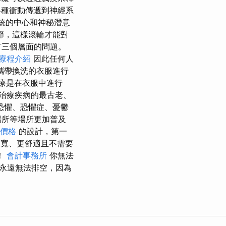
種衝動傳遞到神經系
統的中心和神秘潛意
節，這樣滾輪才能對
有三個層面的問題。
療程介紹
因此任何人
攜帶換洗的衣服進行
療是在衣服中進行
治療疾病的最古老、
恐懼、恐懼症、憂鬱
場所等場所更加普及
骨價格
的設計，第一
寬、更舒適且不需要
！
會計事務所
你無法
永遠無法排空，因為