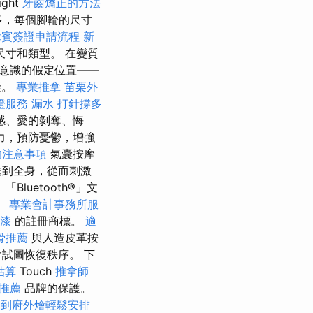
ght
牙齒矯正的方法
多，每個腳輪的尺寸
律賓簽證申請流程
新
寸和類型。 在變質
意識的假定位置——
礙。
專業推拿
苗栗外
證服務
漏水 打針撐多
感、愛的剝奪、悔
力，預防憂鬱，增強
的注意事項
氣囊按摩
送到全身，從而刺激
uetooth®」文
。
專業會計事務所服
漆
的註冊商標。
適
骨推薦
與人造皮革按
試圖恢復秩序。 下
估算
Touch
推拿師
推薦
品牌的保護。
是
到府外燴輕鬆安排