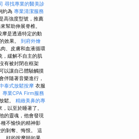
司
尋找專業的醫美診
例約為
專業清潔服務
是高強度型號，推薦
肉來幫助伸展脊椎。
按摩是透過特定的動
癒的效果。
到府外燴
肌肉、皮膚和血液循環
統，緩解不自主的肌
沒有被封閉在框架
可以讓自己體驗觸摸
會伴隨著音樂進行，
中泰式放鬆按摩
衣服
。
專業CPA Firm服務
您放鬆。
精緻美鼻的專
來，以至於睡著了。
他的靈魂，他會發現
各種不愉快的精神影
的剝奪、悔恨。 這
。 好的按摩師如果