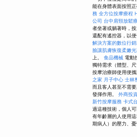
能在身體表面按照正
務
全方位按摩療程
公司
台中肩頸放鬆
者坐著或躺著時，
還配有遙控器，以便
解決方案的數位行銷
臉讓肌膚恢復柔嫩光
上。
食品機械
電動
獨特需求（體型、
按摩治療師使用便攜
之家 月子中心
士林
而且客人甚至不需要
發揮作用。
外商投
新竹按摩服務
卡式
過這種技術，個人可
有年齡層的人使用這
期病人）的壓力、憂