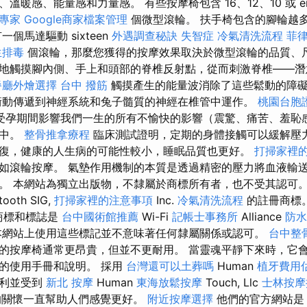
溫暖感、能量感和力量感。 有些按摩椅包含 16、12、10 或 ei
專家
Google商家檔案管理
個微型滾輪。 扶手椅包含的腳輪越
個馬達驅動 sixteen
外遇調查秘訣
失智症
冷氣清洗流程
菲
生排毒
個滾輪，那麼您獲得的按摩效果取決於微型滾輪的品質、尺
地觸摸腳內側、手上和頭部的脊椎反射點，從而刺激脊椎——潛
餐廳外燴選擇
台中 撥筋
觸摸產生的能量波消除了這些鬆動的障
動傳遞到神經系統和兔子髓質的神經在椎管中運作。
桃園台胞
受孕期間影響我們一生的所有不愉快的影響（震驚、痛苦、羞恥
識中。
整骨推拿療程
臨床測試證明，定期的身體接觸可以緩解壓
復，健康的人生病的可能性較小，睡眠品質也更好。
打掃家裡
如滾輪按摩。 氣墊作用機制的本質是透過精密的壓力將血液輸
 本網站為獨立出版物，不隸屬於商標所有者，也不受其認可。 「Bl
oth SIG,
打掃家裡的注意事項
Inc.
冷氣清洗流程
的註冊商標
字商標和標誌是
台中國術館推薦
Wi-Fi
記帳士事務所
Alliance
防水
網站上使用這些標記並不意味著任何隸屬關係或認可。
台中整
的按摩椅通常更昂貴，但並不更耐用。 當靈魂平靜下來時，它會
的使用手冊和說明。 採用
台灣還可以土葬嗎
Human
植牙費用
專利並受到
新北 按摩
Human
東海放鬆按摩
Touch, Llc
士林按摩
的關懷一直幫助人們感覺更好。
附近按摩選擇
他們的官方網站