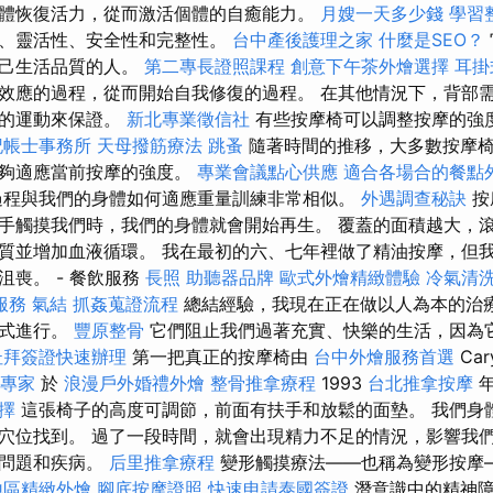
體恢復活力，從而激活個體的自癒能力。
月嫂一天多少錢
學習
適、靈活性、安全性和完整性。
台中產後護理之家
什麼是SEO？
自己生活品質的人。
第二專長證照課程
創意下午茶外燴選擇
耳掛
效應的過程，從而開始自我修復的過程。 在其他情況下，背部
柔的運動來保證。
新北專業徵信社
有些按摩椅可以調整按摩的強
記帳士事務所
天母撥筋療法
跳蚤
隨著時間的推移，大多數按摩
能夠適應當前按摩的強度。
專業會議點心供應
適合各場合的餐點
程與我們的身體如何適應重量訓練非常相似。
外遇調查秘訣
按
手觸摸我們時，我們的身體就會開始再生。 覆蓋的面積越大，
質並增加血液循環。 我在最初的六、七年裡做了精油按摩，但
沮喪。 - 餐飲服務
長照
助聽器品牌
歐式外燴精緻體驗
冷氣清
服務
氣結
抓姦蒐證流程
總結經驗，我現在正在做以人為本的治療
方式進行。
豐原整骨
它們阻止我們過著充實、快樂的生活，因為
杜拜簽證快速辦理
第一把真正的按摩椅由
台中外燴服務首選
Car
專家
於
浪漫戶外婚禮外燴
整骨推拿療程
1993
台北推拿按摩
擇
這張椅子的高度可調節，前面有扶手和放鬆的面墊。 我們身
穴位找到。 過了一段時間，就會出現精力不足的情況，影響我
體問題和疾病。
后里推拿療程
變形觸摸療法——也稱為變形按摩
地區精緻外燴
腳底按摩證照
快速申請泰國簽證
潛意識中的精神障