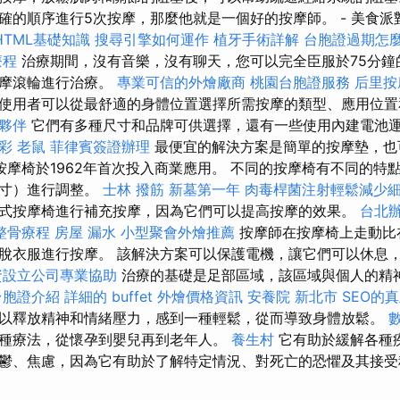
確的順序進行5次按摩，那麼他就是一個好的按摩師。 - 美食派
HTML基礎知識
搜尋引擎如何運作
植牙手術詳解
台胞證過期怎
療程
治療期間，沒有音樂，沒有聊天，您可以完全臣服於75分鐘
按摩滾輪進行治療。
專業可信的外燴廠商
桃園台胞證服務
后里按
使用者可以從最舒適的身體位置選擇所需按摩的類型、應用位
夥伴
它們有多種尺寸和品牌可供選擇，還有一些使用內建電池
彩
老鼠
菲律賓簽證辦理
最便宜的解決方案是簡單的按摩墊，也
按摩椅於1962年首次投入商業應用。 不同的按摩椅有不同的特
尺寸）進行調整。
士林 撥筋
新墓第一年
肉毒桿菌注射輕鬆減少
式按摩椅進行補充按摩，因為它們可以提高按摩的效果。
台北
整骨療程
房屋 漏水
小型聚會外燴推薦
按摩師在按摩椅上走動比
脫衣服進行按摩。 該解決方案可以保護電機，讓它們可以休息
資設立公司專業協助
治療的基礎是足部區域，該區域與個人的精
台胞證介紹
詳細的 buffet 外燴價格資訊
安養院 新北市
SEO的
以釋放精神和情緒壓力，感到一種輕鬆，從而導致身體放鬆。
種療法，從懷孕到嬰兒再到老年人。
養生村
它有助於緩解各種
鬱、焦慮，因為它有助於了解特定情況、對死亡的恐懼及其接受